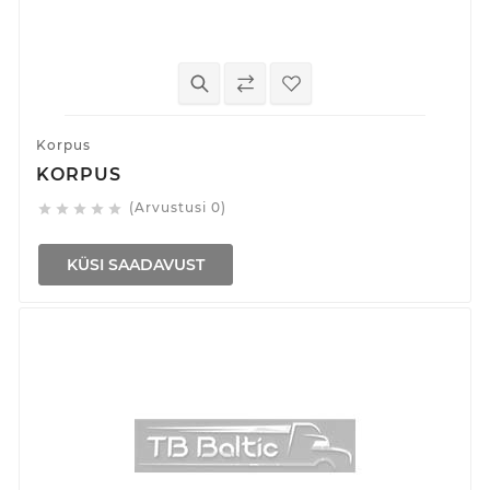
Korpus
KORPUS
(Arvustusi 0)





KÜSI SAADAVUST