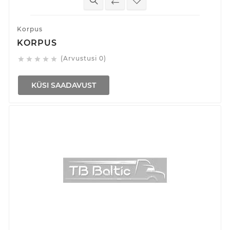
Korpus
KORPUS
(Arvustusi 0)





KÜSI SAADAVUST