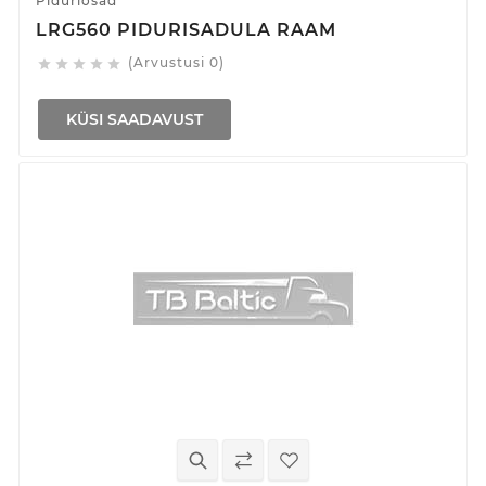
Piduriosad
LRG560 PIDURISADULA RAAM
(Arvustusi 0)





KÜSI SAADAVUST