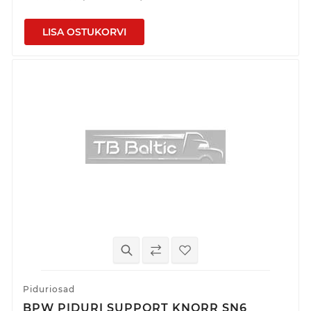
LISA OSTUKORVI
Piduriosad
BPW PIDURI SUPPORT KNORR SN6